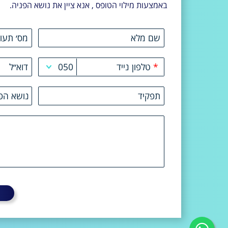
באמצעות מילוי הטופס , אנא ציין את נושא הפניה.
שירו
שם מלא
מס׳ תעו
למילו
*
טלפון נייד
050
דוא״ל
050
תפקיד
נושא הפנ
051
פניה לי
052
בעיה כל
053
בעיה בר
054
055