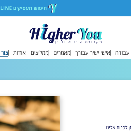
חיפוש מעסיקים ON-LINE
עבודה
אישי ישיר עבורך
מאמרים
ממליצים
אודות
צור 
ת מותאמות בשבילך
ממליצים עלינו
אודות
ת שמורות
הוסף המלצה
איך זה עובד?
ם אישיים
ה ממעסיק
ת אליהן פניתי
 לפנות אלינו