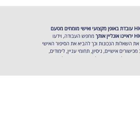
HIGHER YOU עובדת באופן מקצועי ואישי מומחים מטעם
ן אותך
מחפש העבודה, וידעו
את השאלות הנכונות וכך להביא את הסיפור האישי
כישורים אישיים, ניסיון, תחומי עניין, לימודים,
עוד. הפלטפורמה מחלצת ומשדרת אונליין את
יון שלך למעסיקים פוטנציאלים.
ניתן לזמן ראיון וידאו אונליין מראש עם מומחים מטעם HIGHER
 ובכל מקום תבחר. בראיון יבואו לידי ביטוי ניסיונך
ך מהתפקיד הבא. אין ספק כי ריבוי המידע יאפשר
ת הסיכוי להתקבל למשרה, משום שהמעסיק מכיר
ותר.
בחרו בך, צריכים אותך.