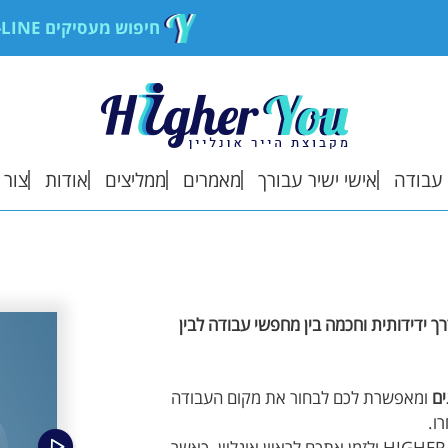
חיפוש מעסיקים ON-LINE
עבודה
אישי ישיר עבורך
מאמרים
ממליצים
אודות
צור 
ת מותאמות בשבילך
ממליצים עלינו
אודות
ת שמורות
הוסף המלצה
איך זה עובד?
בדרך ידידותית וחכמה בין מחפשי עבודה לבין
ם אישיים
ה ממעסיק
ומאפשרת לכם לבחור את מקום העבודה
ו.
ת אליהן פניתי
המעסיק יכול לצפות בנתונים , בראיון שבצעתם עם HIGHER YOU ולזמן אתכם לראיון אונליין. כאשר