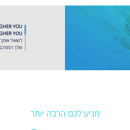
HIGHER YOU יראיינו אונליי
לשאול אותך 
שלך המורכב מ
השתלמויות ו
המידע והניס
YOU בזמן
והציפיות של
לך להגביר א
אותך הרבה י
מגיע לכם הרבה יותר