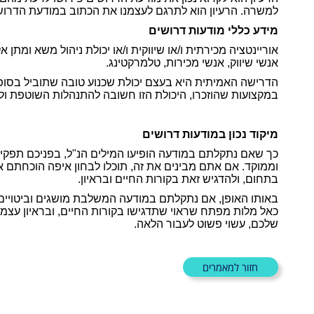
למשרה. הרעיון הוא לתרגם לעצמנו את הכתוב במודעת הדרושי
מידע כללי מודעות דרושים
אוריינטציה מכירתית ו/או שיווקית ו/או יכולת ניהול משא ומת
אנשי שיווק, אנשי מכירות, טלמרקטינג.
הדרישה האמיתית היא בעצם יכולת שכנוע טובה שתוביל בסופו
במקצועות שהוזכרו, היכולת הזו חשובה להתנהלות השוטפת ול
מיקוד נכון במודעות דרושים
כך שאם נתקלתם במודעה הופיעו המילים הנ"ל, בפניכם תפקיד
וממוקד. אם אתם מבינים את זה, תוכלו לבחון איפה הוכחתם א
בתחום, ולהדגיש זאת בקורות החיים ובראיון.
באותו האופן, אם נתקלתם במודעה המשלבת מושגים וביטויים
כאל מלות מפתח שראוי שתדגישו בקורות החיים, ובראיון עצמו,
שלכם, עשוי פשוט לעבור הלאה.
חזור למאמרים