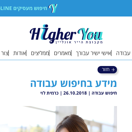
חיפוש מעסיקים ON-LINE
עבודה
אישי ישיר עבורך
מאמרים
ממליצים
אודות
צור 
חזור
ת מותאמות בשבילך
ממליצים עלינו
אודות
מידע בחיפוש עבודה
ת שמורות
הוסף המלצה
איך זה עובד?
חיפוש עבודה |
26.10.2018
|
כרמית לוי
ם אישיים
ה ממעסיק
ת אליהן פניתי