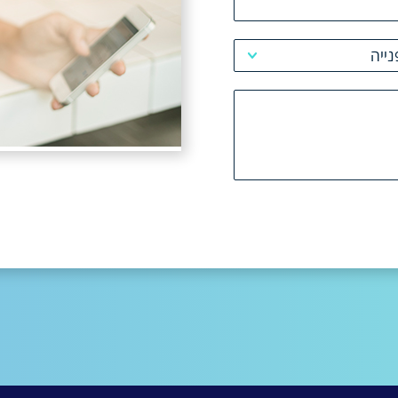
ייה
צירת קשר
לית
ישום