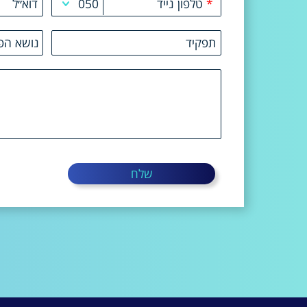
*
טלפון נייד
050
דוא״ל
050
תפקיד
נושא הפנ
051
פניה לי
052
בעיה כל
053
בעיה בר
054
שלח
055
058
057